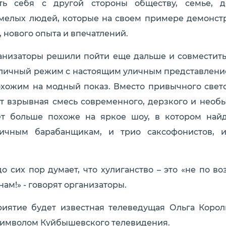
ать себя с другой стороны обществу, семье, д
мелых людей, которые на своем примере демонс
 нового опыта и впечатлений.
анизаторы решили пойти еще дальше и совместит
личный режим с настоящим уличным представление
хожим на модный показ. Вместо привычного свет
т взрывная смесь современного, дерзкого и необы
ет больше похоже на яркое шоу, в котором найд
ичным барабанщикам, и трио саксофонистов,
до сих пор думает, что хулиганство – это «не по во
нам!» - говорят организаторы.
иятие будет известная телеведущая Ольга Корол
имволом Куйбышевского телевидения.