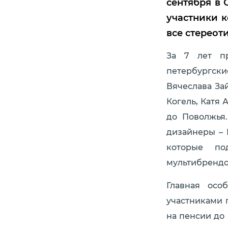
сентября в 
участники к
все стереот
За 7 лет пр
петербургск
Вячеслава За
Когель, Катя
до Поволжья
дизайнеры – 
которые по
мультибрендо
Главная осо
участниками 
на пенсии до