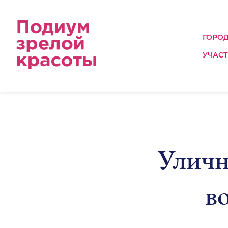
ГОРО
УЧАС
Уличн
в