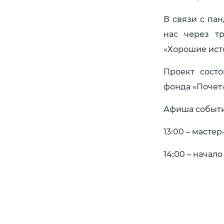
В связи с па
нас через т
«Хорошие исто
Проект сост
фонда «Почет»
Афиша событ
13:00 – масте
14:00 – начал