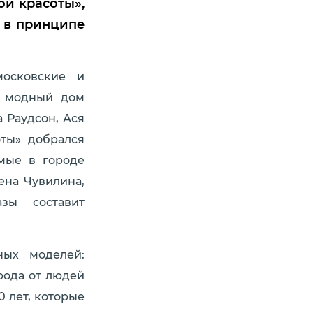
ой красоты»,
и в принципе
московские и
: модный дом
 Раудсон, Ася
оты» добрался
мые в городе
ена Чувилина,
зы составит
ных моделей:
рода от людей
 лет, которые