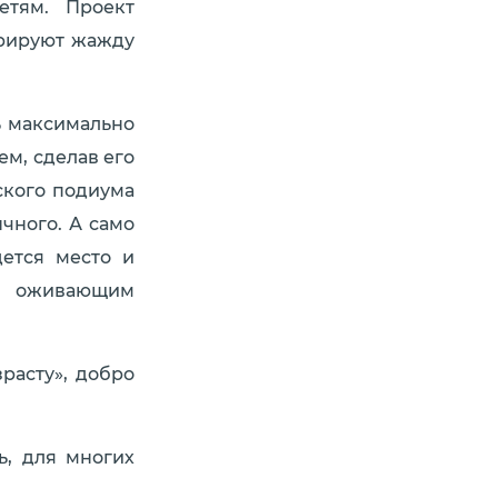
етям. Проект
трируют жажду
ь максимально
м, сделав его
ского подиума
чного. А само
ется место и
 и оживающим
зрасту», добро
ь, для многих