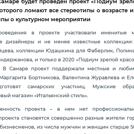
Самаре будет проведен проект «Подиум зрел
оторого ломают все стереотипы о возрасте 
ипы о культурном мероприятии
оведения в проекте участвовали именитые 
ие дизайнеры и не менее известные коллекции
йцева, коллекции Юдашкина для Фаберлик, Полина
 Андержанова, и только в 2020 «Подиум зрелой крас
. В Самаре проект поддержали местные и люби
Маргарита Бортникова, Валентина Журавлева и Ел
дготовят самарских участниц. Мужские обра
вый магазин «Итальянский стиль».
бенность проекта – в нем нет профессиональ
проекта становятся совершенно разные жители го
 бизнесменов, из числа мужчин и женщин старше 50