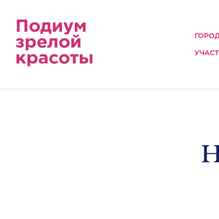
ГОРО
УЧАС
Н