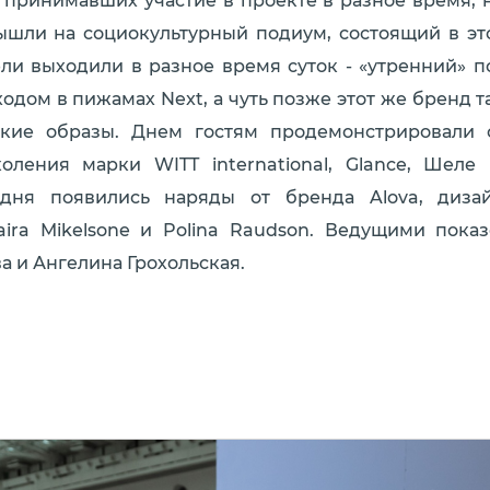
, принимавших участие в проекте в разное время, н
вышли на социокультурный подиум, состоящий в это
ли выходили в разное время суток - «утренний» п
одом в пижамах Next, а чуть позже этот же бренд т
кие образы. Днем гостям продемонстрировали 
оления марки WITT international, Glance, Шеле 
дня появились наряды от бренда Alova, диза
aira Mikelsone и Polina Raudson. Ведущими пока
а и Ангелина Грохольская.