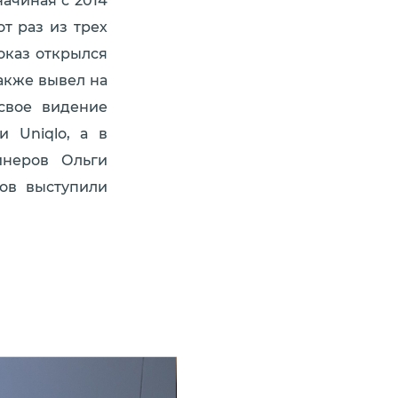
ачиная с 2014
т раз из трех
оказ открылся
акже вывел на
свое видение
и Uniqlo, а в
йнеров Ольги
зов выступили