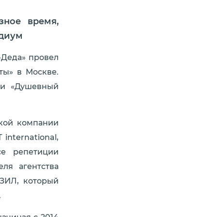
зное время,
одиум
-Деда» провел
ты» в Москве.
ки «Душевный
кой компании
nternational,
се репетиции
ля агентства
 ЗИЛ, который
.