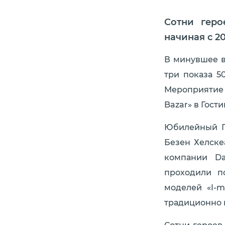
Сотни геро
начиная с 2
В минувшее в
три показа 5
Мероприятие
Bazar» в Гост
Юбилейный П
Безен Хелске
компании Da
проходили п
моделей «I-m
традиционно 