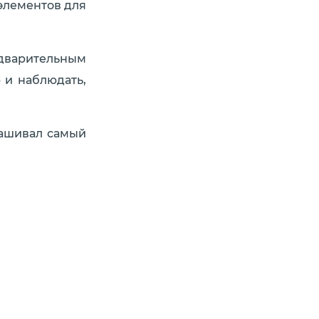
элементов для
едварительным
 и наблюдать,
рашивал самый