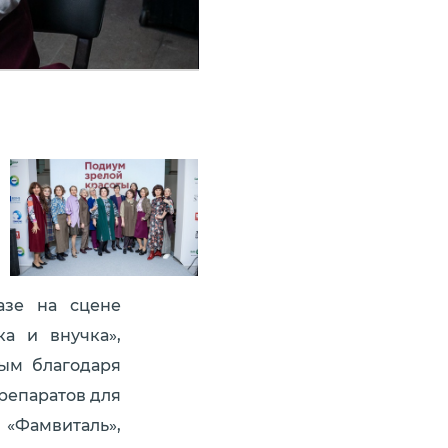
азе на сцене
а и внучка»,
ым благодаря
репаратов для
«Фамвиталь»,