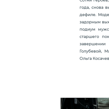
Сотни героев
года, снова 
дефиле. Моде
задорным вых
подиум мужс
старшего пок
завершении 
Голубевой, M
Ольга Косачев